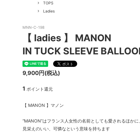
GOOD HELLER
SALE
Le Mel
TOPS
Ladies
ALWEL
Manual
Kepani
BAA C
MNN-C-198
【 ladies 】 MANON
FILSON
Shetla
IN TUCK SLEEVE BALLOO
THE H.W. DOG&CO.
LENO
LYBRO
TAKE&
9,900円(税込)
hakne
memer
1
ポイント還元
SLOW
NORO
A PIECE OF CHIC
DURAN
【 MANON 】マノン
Macrame Wala
Other 
“MANON”はフランス人女性の名前としても愛されるほかに
見栄えのいい、可憐なという意味を持ちます