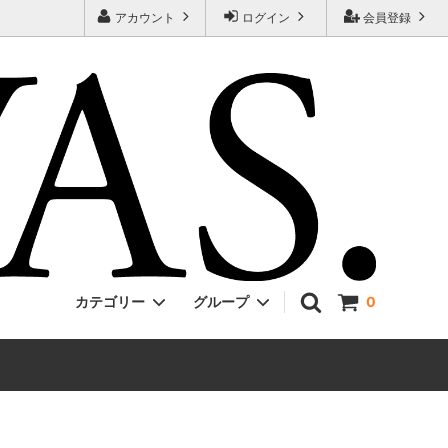
アカウント
ログイン
会員登録
カテゴリー
グループ
0
Jackman
ONE PIECE
EVCON
Unisex