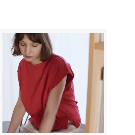
Honnete
soglia
Nigel Cabourn ーWOMANー
TOKYOSANDAL
Healthknit
NISHIGUCHI KUTSUSHITA
LABOR DAY
indian jewelry
LIBBEY