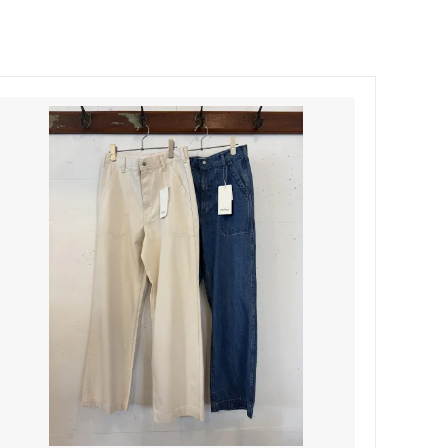
Honnete
soglia
Nigel Cabourn ーWOMANー
TOKYOSANDAL
Healthknit
NISHIGUCHI KUTSUSHITA
LABOR DAY
indian jewelry
LIBBEY