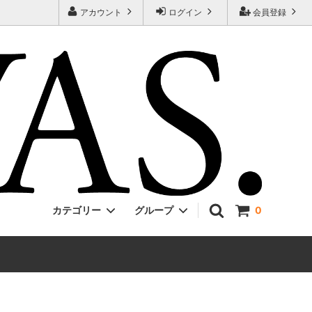
アカウント
ログイン
会員登録
カテゴリー
グループ
0
Jackman
ONE PIECE
EVCON
Unisex