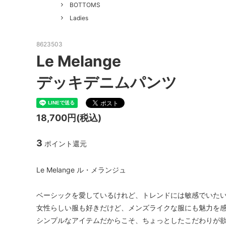
GOOD HELLER
SALE
Le Mel
BOTTOMS
Ladies
ALWEL
Manual
Kepani
BAA C
8623503
Le Melange
FILSON
Shetla
デッキデニムパンツ
THE H.W. DOG&CO.
LENO
LYBRO
TAKE&
18,700円(税込)
hakne
memer
3
ポイント還元
SLOW
NORO
A PIECE OF CHIC
DURAN
Le Melange ル・メランジュ
Macrame Wala
Other 
ベーシックを愛しているけれど、トレンドには敏感でいた
女性らしい服も好きだけど、メンズライクな服にも魅力を
シンプルなアイテムだからこそ、ちょっとしたこだわりが