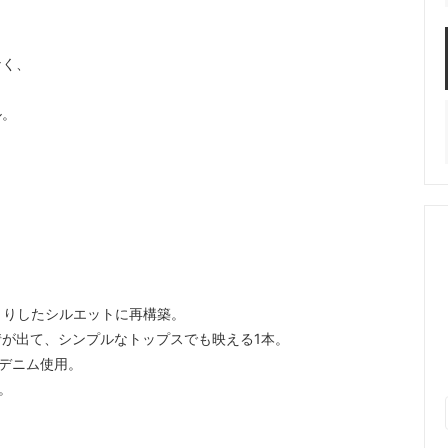
なく、
ル。
きりしたシルエットに再構築。
が出て、シンプルなトップスでも映える1本。
ブデニム使用。
。