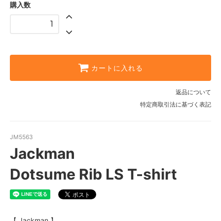
購入数
Olive
Off White
SOLD OUT
Ink Black
SOLD OUT
カートに入れる
Olive
SOLD OUT
返品について
特定商取引法に基づく表記
JM5563
Jackman
Dotsume Rib LS T-shirt
【 Jackman 】