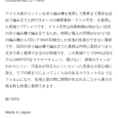
Dotsume Rib LS T-shirt
アメリカ産のコットンを吊り編み機を使用して限界まで度目を詰
めて編み立てた約11.5オンスの極厚素材「ドツメ天竺」を使用し
た長袖リブTシャツです。ドツメ天竺は自動制御が効かない旧式
の吊り編み機で編み立てるため、時間と職人の手間がかかり1台
の編み機から1日にT‐Shirt30枚分しか生地の生産ができない素材
です。旧式の吊り編み機で編み立てた素材は均等に度目がつまり
丈夫で長く着用できるのが特徴です。この長袖T‐リブShirtは旧モ
デル(JM5107)をマイナーチェンジ。透けない、身体のラインが
わかりにくい、汗染みが目立ちにくいといった見栄えの安心感に
加え、リブの締まりによってふくらみのあるスウエットのような
フォルムになり、生地と肌の間に隙間が生まれることから暑さの
残る秋も快適に着用できます。
綿 100%
Made in Japan