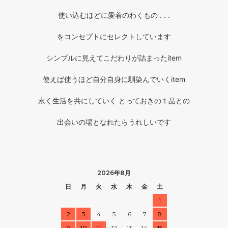
使い込むほどに愛着のわくもの . . .
をコンセプトにセレクトしています
シンプルに見えてこだわりが詰まったitem
使えば使うほど自分自身に馴染んでいくitem
永く生活を共にしていく とっておきの１品との
出会いの場となれたらうれしいです
2026年8月
日
月
火
水
木
金
土
1
2
3
4
5
6
7
8
9
10
11
12
13
14
15