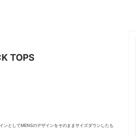
ange
ante aciem
 Alphabet
MANON
OSTUME MFG.
Nigel Cabourn
nd Woollen Co.
ROLLING DUB TRIO
Sanders
K TOPS
SONS
OMNIGOD
i
NAVY ROOTS
SML
CE
FER A CHEVAL
Brand
USED
MENSラインとしてMENSのデザインをそのままサイズダウンしたも