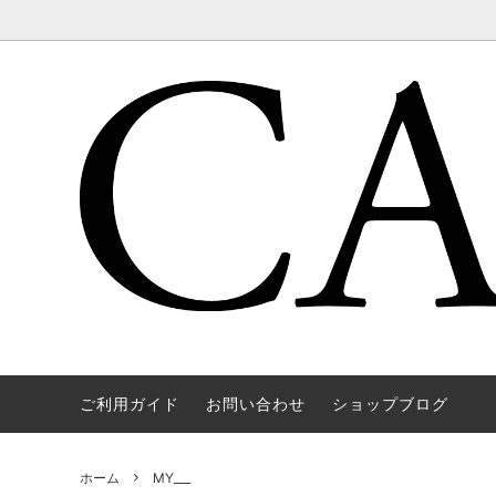
ご利用ガイド
お問い合わせ
ショップブログ
WAREHOUSE & CO.
OUTER
OOE YO
TOPS
SOURCE
GOODS
nichols
Mens
ホーム
MY___