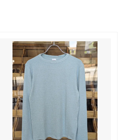
Honnete
soglia
Nigel Cabourn ーWOMANー
TOKYOSANDAL
Healthknit
NISHIGUCHI KUTSUSHITA
LABOR DAY
indian jewelry
LIBBEY