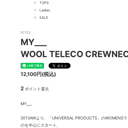
GOOD HELLER
SALE
Le Mel
TOPS
Ladies
ALWEL
Manual
SALE
Kepani
BAA C
61103
FILSON
Shetla
MY___
THE H.W. DOG&CO.
LENO
WOOL TELECO CREWNEC
LYBRO
TAKE&
hakne
memer
12,100円(税込)
SLOW
NORO
2
ポイント還元
A PIECE OF CHIC
DURAN
MY___
Macrame Wala
Other 
2013AWより、「UNIVERSAL PRODUCTS」のWO
のを中心にスタート。