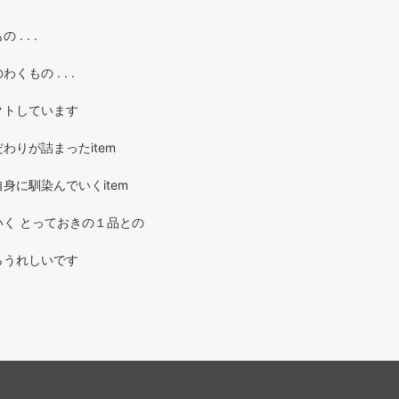
. . .
もの . . .
クトしています
わりが詰まったitem
身に馴染んでいくitem
く とっておきの１品との
らうれしいです