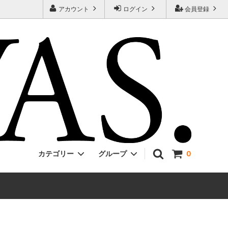
アカウント
ログイン
会員登録
カテゴリー
グループ
0
Jackman
ONE PIECE
EVCON
Unisex